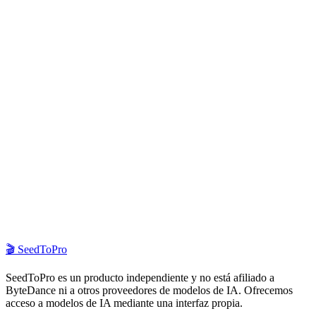
¿Los videos tienen marca de agua?
No. Las exportaciones de Seedance 1.5 Pro se entregan sin marca
de agua.
¿Cuál es la resolución y duración máximas?
El modelo admite salidas de hasta 1080p y clips de una sola toma de
hasta 12 segundos.
¿Cómo mejora la calidad el ajuste fino supervisado?
Ayuda al modelo a respetar mejor iluminación, profundidad,
comportamiento humano y composición, reduciendo artefactos y
resultados inestables.
¿Listo para probar Seedance 1.5 Pro?
Empieza a crear videos con IA de mayor fidelidad y mejor
sincronización.
Crear ahora
🎬
SeedToPro
SeedToPro es un producto independiente y no está afiliado a
ByteDance ni a otros proveedores de modelos de IA. Ofrecemos
acceso a modelos de IA mediante una interfaz propia.