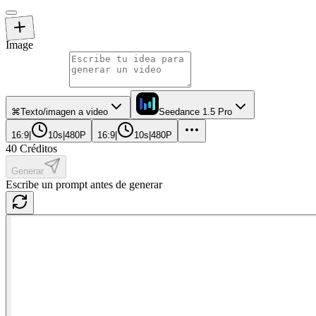
Image
⌘
Texto/imagen a video
Seedance 1.5 Pro
16:9
|
10s
|
480P
16:9
|
10s
|
480P
40
Créditos
Generar
Escribe un prompt antes de generar