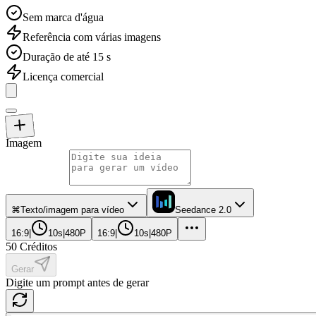
Sem marca d'água
Referência com várias imagens
Duração de até 15 s
Licença comercial
Imagem
⌘
Texto/imagem para vídeo
Seedance 2.0
16:9
|
10s
|
480P
16:9
|
10s
|
480P
50
Créditos
Gerar
Digite um prompt antes de gerar