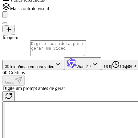
Mais controle visual
Imagem
⌘
Texto/imagem para vídeo
Wan 2.7
16:9
|
10s
|
480P
60
Créditos
Gerar
Digite um prompt antes de gerar