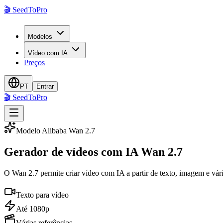
🎬
SeedToPro
Modelos
Vídeo com IA
Preços
PT
Entrar
🎬
SeedToPro
Modelo Alibaba Wan 2.7
Gerador de vídeos com IA Wan 2.7
O Wan 2.7 permite criar vídeo com IA a partir de texto, imagem e vária
Texto para vídeo
Até 1080p
Várias referências